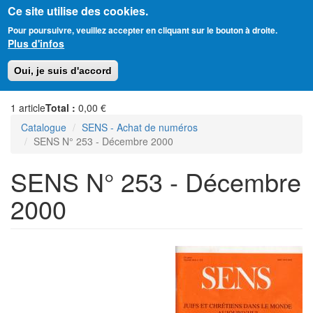
Ce site utilise des cookies.
Aller
Amitié Judéo-Chrétienne de France
Pour poursuivre, veuillez accepter en cliquant sur le bouton à droite.
au
Plus d'infos
contenu
principal
Toggl
Oui, je suis d'accord
naviga
1
article
Total :
0,00 €
Catalogue
SENS - Achat de numéros
SENS N° 253 - Décembre 2000
SENS N° 253 - Décembre
2000