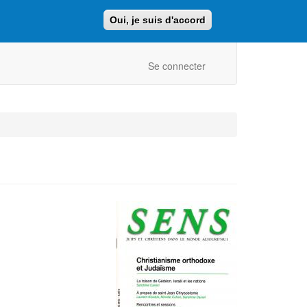
Oui, je suis d'accord
Faire un don
Retour au site ajcf.fr
Se connecter