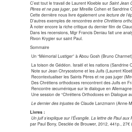
C’est tout le travail de Laurent Kloeble sur
Saint Jean
Pères et ne pas juger
, par Mireille Cohen et Sandrine 
Cette dernière nous livre également une
lecture de l’
D’autres exemples de
rencontres entre Chrétiens orth
À noter encore la riche critique du dernier film de C
Dans les recensions, Mgr Francis Deniau fait une anal
Rivon Krygier sur saint Paul.
Sommaire
Un “Mémorial Lustiger” à Abou Gosh (Bruno Charmet
La toison de Gédéon. Israël et les nations (Sandrine 
Note sur Jean Chrysostome et les Juifs (Laurent Kloe
Recontextualiser les Saints Pères et ne pas juger (Mir
Des Chrétiens orthodoxes rencontrent des Juifs en F
Rencontre œcuménique sur le dialogue en Allemagne
Une session de “Chrétiens Orthodoxes en Dialogue ave
Le dernier des injustes
de Claude Lanzmann (Anne-Ma
Livres :
Un juif s’explique sur l’Évangile. La lettre de Paul au
par Paul Bony, Desclée de Brouwer, 2012, 441p., 27€ 