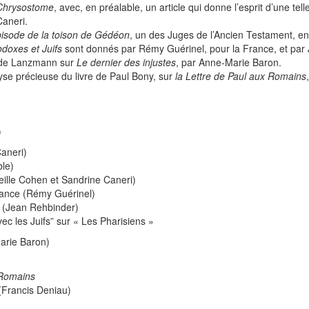
 Chrysostome
, avec, en préalable, un article qui donne l’esprit d’une te
Caneri.
épisode de la toison de Gédéon
, un des Juges de l’Ancien Testament, en
odoxes et Juifs
sont donnés par Rémy Guérinel, pour la France, et par 
laude Lanzmann sur
Le dernier des injustes
, par Anne-Marie Baron.
yse précieuse du livre de Paul Bony, sur
la Lettre de Paul aux Romains
)
Caneri)
ble)
eille Cohen et Sandrine Caneri)
rance (Rémy Guérinel)
 (Jean Rehbinder)
c les Juifs” sur « Les Pharisiens »
rie Baron)
x Romains
(Francis Deniau)