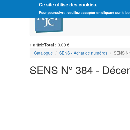
Ce site utilise des cookies.
Aller
Amitié Judéo-Chrétienne d
Pour poursuivre, veuillez accepter en cliquant sur le bo
au
contenu
principal
1
article
Total :
0,00 €
Catalogue
SENS - Achat de numéros
SENS N°
SENS N° 384 - Déce