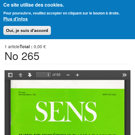
Ce site utilise des cookies.
Aller
Amitié Judéo-Chrétienne de France
Pour poursuivre, veuillez accepter en cliquant sur le bouton à droite.
au
Plus d'infos
contenu
principal
Toggl
Oui, je suis d'accord
naviga
1
article
Total :
0,00 €
No 265