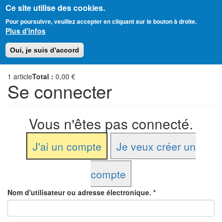
Ce site utilise des cookies.
Aller
Amitié Judéo-Chrétienne de France
Pour poursuivre, veuillez accepter en cliquant sur le bouton à droite.
au
Plus d'infos
contenu
principal
Toggl
Oui, je suis d'accord
naviga
1
article
Total :
0,00 €
Se connecter
Vous n'êtes pas connecté.
J'ai un compte
Je veux créer un
compte
Nom d'utilisateur ou adresse électronique.
*