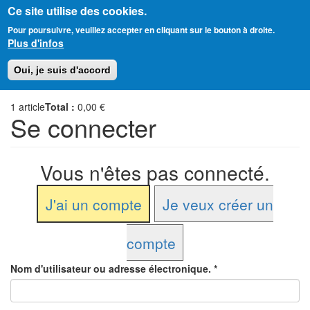
Ce site utilise des cookies.
Aller
Amitié Judéo-Chrétienne de France
Pour poursuivre, veuillez accepter en cliquant sur le bouton à droite.
au
Plus d'infos
contenu
principal
Toggl
Oui, je suis d'accord
naviga
1
article
Total :
0,00 €
Se connecter
Vous n'êtes pas connecté.
J'ai un compte
Je veux créer un
compte
Nom d'utilisateur ou adresse électronique.
*