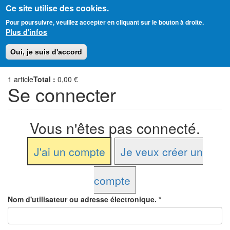
Ce site utilise des cookies.
Aller
Amitié Judéo-Chrétienne de France
Pour poursuivre, veuillez accepter en cliquant sur le bouton à droite.
au
Plus d'infos
contenu
principal
Toggl
Oui, je suis d'accord
naviga
1
article
Total :
0,00 €
Se connecter
Vous n'êtes pas connecté.
J'ai un compte
Je veux créer un
compte
Nom d'utilisateur ou adresse électronique.
*