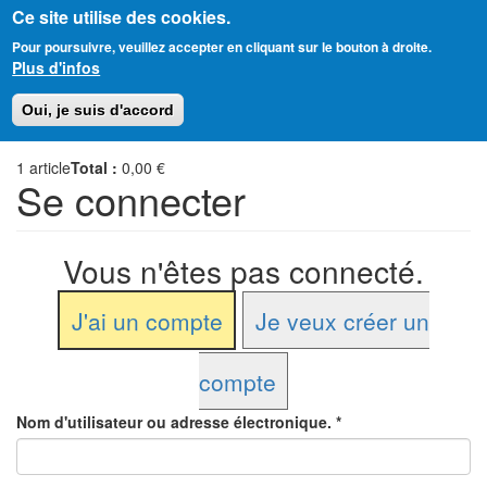
Ce site utilise des cookies.
Aller
Amitié Judéo-Chrétienne de France
Pour poursuivre, veuillez accepter en cliquant sur le bouton à droite.
au
Plus d'infos
contenu
principal
Toggl
Oui, je suis d'accord
naviga
1
article
Total :
0,00 €
Se connecter
Vous n'êtes pas connecté.
J'ai un compte
Je veux créer un
compte
Nom d'utilisateur ou adresse électronique.
*