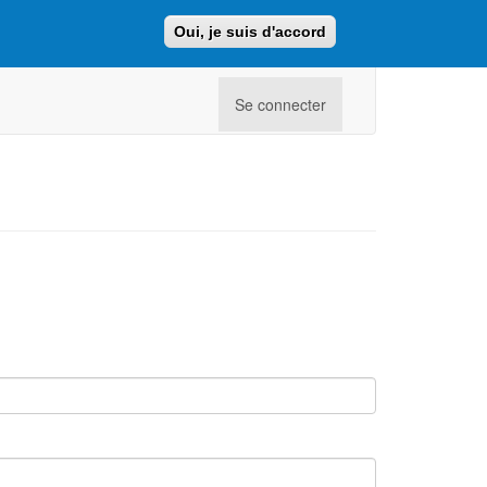
Oui, je suis d'accord
Faire un don
Retour au site ajcf.fr
Se connecter