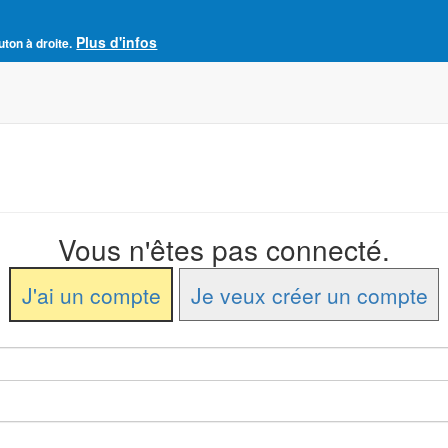
Plus d'infos
e France
uton à droite.
Accueil
Adhésion à l'AJCF
La revue SENS
Vous n'êtes pas connecté.
J'ai un compte
Je veux créer un compte