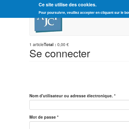
Ce site utilise des cookies.
Aller
Amitié Judéo-Chrétienne d
Pour poursuivre, veuillez accepter en cliquant sur le bo
au
contenu
principal
1
article
Total :
0,00 €
Se connecter
Nom d'utilisateur ou adresse électronique.
*
Mot de passe
*