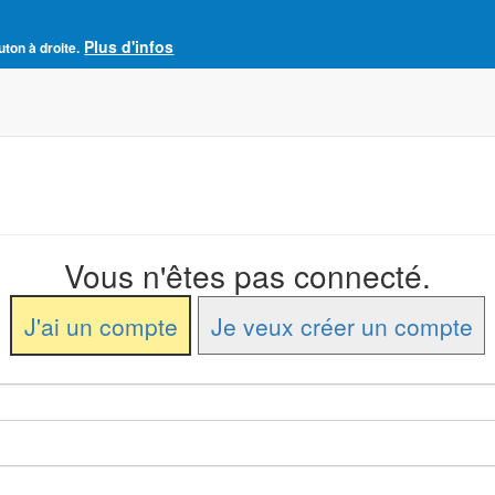
Plus d'infos
e France
uton à droite.
Accueil
Adhésion à l'AJCF
La revue SENS
Vous n'êtes pas connecté.
J'ai un compte
Je veux créer un compte