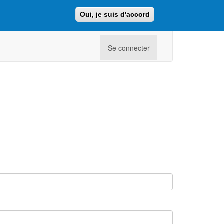
Oui, je suis d'accord
Faire un don
Retour au site ajcf.fr
Se connecter