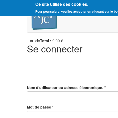
Ce site utilise des cookies.
Aller
Amitié Judéo-Chrétienne d
Pour poursuivre, veuillez accepter en cliquant sur le bo
au
contenu
principal
1
article
Total :
0,00 €
Se connecter
Nom d'utilisateur ou adresse électronique.
*
Mot de passe
*