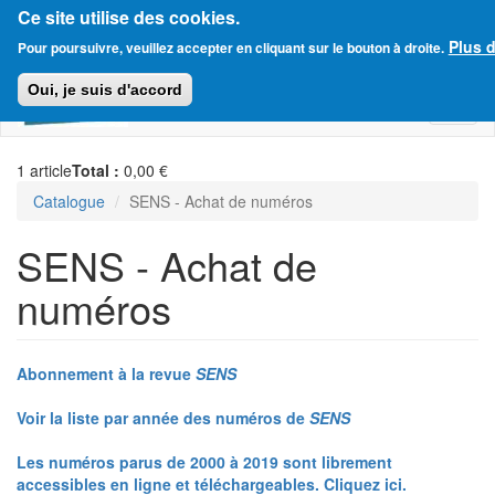
Ce site utilise des cookies.
Aller
Plus d
Amitié Judéo-Chrétienne de France
Pour poursuivre, veuillez accepter en cliquant sur le bouton à droite.
au
contenu
Oui, je suis d'accord
principal
Toggl
naviga
1
article
Total :
0,00 €
Catalogue
SENS - Achat de numéros
SENS - Achat de
numéros
Abonnement à la revue
SENS
Voir la liste par année des numéros de
SENS
Les numéros parus de 2000 à 2019 sont librement
accessibles en ligne et téléchargeables. Cliquez ici.