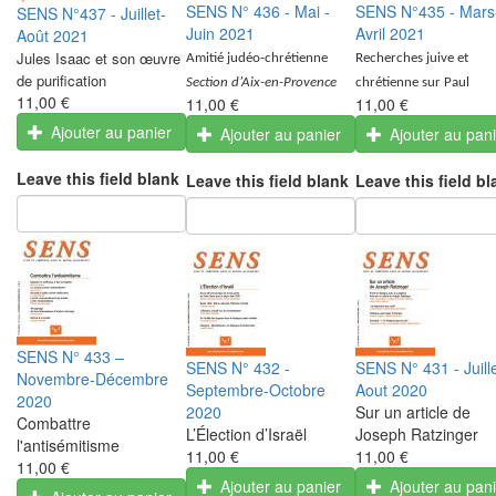
SENS N° 436 - Mai -
SENS N°435 - Mars
SENS N°437 - Juillet-
Juin 2021
Avril 2021
Août 2021
Jules Isaac et son œuvre
Amitié judéo-chrétienne
Recherches juive et
de purification
Section d’Aix-en-Provence
chrétienne sur Paul
11,00 €
11,00 €
11,00 €
Ajouter au panier
Ajouter au panier
Ajouter au pan
Leave this field blank
Leave this field blank
Leave this field bl
SENS N° 433 –
SENS N° 432 -
SENS N° 431 - Juille
Novembre-Décembre
Septembre-Octobre
Aout 2020
2020
2020
Sur un article de
Combattre
L’Élection d’Israël
Joseph Ratzinger
l'antisémitisme
11,00 €
11,00 €
11,00 €
Ajouter au panier
Ajouter au pan