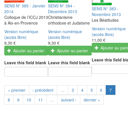
SENS N° 385 - Janvier
SENS N° 384 -
SENS N° 383 -
2014
Décembre 2013
Novembre 2013
Colloque de l’ICCJ 2013
Christianisme
Les Béatitudes
à Aix-en-Provence
orthodoxe et Judaïsme
Version numérique
Version numérique
Version numérique
(accès libre)
(accès libre)
(accès libre)
11,00 €
9,30 €
9,30 €
Ajouter au pan
Ajouter au panier
Ajouter au panier
Leave this field bl
Leave this field blank
Leave this field blank
« premier
‹ précédent
…
3
4
5
6
7
8
9
10
11
…
suivant ›
dernier »