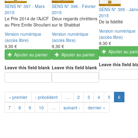
SENS N° 397 - Mars
SENS N° 396 - Février
SENS N° 395 - Janv
2015
2015
2015
Le Prix 2014 de l’AJCF
Deux regards chrétiens
De la fidélité
au Père Emile Shoufani
sur le Shabbat
Version numérique
Version numérique
Version numérique
(accès libre)
(accès libre)
(accès libre)
9,30 €
9,30 €
9,30 €
Ajouter au pan
Ajouter au panier
Ajouter au panier
Leave this field bl
Leave this field blank
Leave this field blank
« premier
‹ précédent
…
2
3
4
5
6
7
8
9
10
…
suivant ›
dernier »