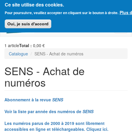
Ce site utilise des cookies.
Aller
Plus d
Amitié Judéo-Chrétienne de France
Pour poursuivre, veuillez accepter en cliquant sur le bouton à droite.
au
contenu
Oui, je suis d'accord
principal
Toggl
naviga
1
article
Total :
0,00 €
Catalogue
SENS - Achat de numéros
SENS - Achat de
numéros
Abonnement à la revue
SENS
Voir la liste par année des numéros de
SENS
Les numéros parus de 2000 à 2019 sont librement
accessibles en ligne et téléchargeables. Cliquez ici.