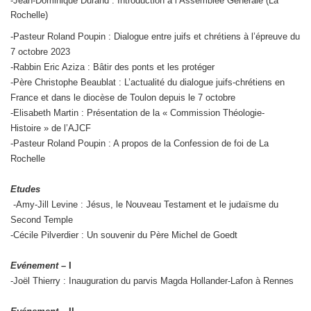
-Jean-Dominique Durand : Introduction à l’Assemblée Générale (La
Rochelle)
-Pasteur Roland Poupin : Dialogue entre juifs et chrétiens à l’épreuve du
7 octobre 2023
-Rabbin Eric Aziza : Bâtir des ponts et les protéger
-Père Christophe Beaublat : L’actualité du dialogue juifs-chrétiens en
France et dans le diocèse de Toulon depuis le 7 octobre
-Elisabeth Martin : Présentation de la « Commission Théologie-
Histoire » de l’AJCF
-Pasteur Roland Poupin : A propos de la Confession de foi de La
Rochelle
Etudes
-Amy-Jill Levine : Jésus, le Nouveau Testament et le judaïsme du
Second Temple
-Cécile Pilverdier : Un souvenir du Père Michel de Goedt
Evénement –
I
-Joël Thierry : Inauguration du parvis Magda Hollander-Lafon à Rennes