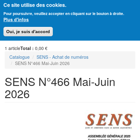
Ce site utilise des cookies.
Aller
Amitié Judéo-Chrétienne de France
Pour poursuivre, veuillez accepter en cliquant sur le bouton à droite.
au
Plus d'infos
contenu
principal
Toggl
Oui, je suis d'accord
naviga
1
article
Total :
0,00 €
Catalogue
SENS - Achat de numéros
SENS N°466 Mai-Juin 2026
SENS N°466 Mai-Juin
2026