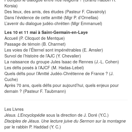
Korsia)
Des lieux, des amis, des études (Pasteur F. Clavairoly)
Dans l’évidence de cette amitié (Mgr P. d’Ornellas)
L’avenir du dialogue judéo-chrétien (Mgr Emmanuel)
Les 10 et 11 mai à Saint-Germain-en-Laye
Accueil (P. Clicquot de Mentque)
Passage de témoin (B. Charmet)
Les voies de l’Éternel sont impénétrables (E. Amsler)
Survol de l’histoire de l’AJC (Y. Chevalier)
La naissance du groupe Jules Isaac de Rennes (J.-L. Cohen)
Les défis posés à l’AJCF (M. Hadas-Lebel)
Quels défis pour l’Amitié Judéo-Chrétienne de France ? (J.
Cuche)
Après 70 ans, quels défis pour aujourd’hui, quels enjeux pour
demain ? (Pasteur F. Taubmann)
Les Livres
Jésus. L’Encyclopédie
sous la direction de J. Doré (Y.C.)
Disciples de Jésus. Une lecture juive du Sermon sur la montagne
par le rabbin P. Haddad (Y. C.)