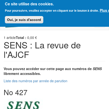
Ce site utilise des cookies.
Aller
Plus 
Amitié Judéo-Chrétienne de France
Pour poursuivre, veuillez accepter en cliquant sur le bouton à droite.
au
contenu
Oui, je suis d'accord
principal
Toggl
naviga
1
article
Total :
0,00 €
SENS : La revue de
l'AJCF
Vous pouvez accéder sur cette page aux numéros de
SENS
librement accessibles.
Liste des numéros par année de parution
No 427