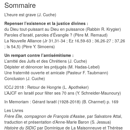
Sommaire
L’heure est grave (J. Cuche)
Repenser l’existence et la justice divines :
du Dieu tout-puissant au Dieu en puissance (Rabbin R. Krygier)
Paroles d’Israël, paroles d’Évangile ? (Père M. Remaud)
La Nouvelle Alliance (Jr 31,31-34 ; Ez 16,59-63 ; 36,26-27 ; 37,26
; Is 54,5) (Père Y. Simoens)
Un rempart contre l’antisémitisme :
L’amitié des Juifs et des Chrétiens (J. Cuche)
Dépister et dénoncer les préjugés (M. Hadas-Lebel)
Une fraternité ouverte et amicale (Pasteur F. Taubmann)
Conclusion (J. Cuche)
ICCJ 2018 : Retour de Hongrie (L. Apotheker)
L’AJCF en Israël pour fêter ses 70 ans (Y. Schneider-Maunoury)
In Memoriam : Gérard Israël (1928-2018) (B. Charmet) p. 169
Les Livres
Frère Élie, compagnon de François d’Assise
, par Salvatore Attal,
traduction et présentation d’Anne-Marie Baron (S. Jessua)
Histoire du SIDIC
par Dominique de La Maisonneuve et Thérèse