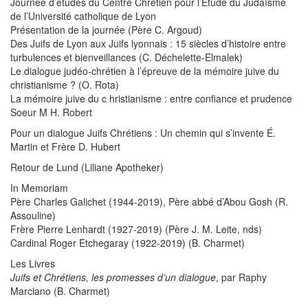
Journée d’études du Centre Chrétien pour l’Étude du Judaïsme
de l’Université catholique de Lyon
Présentation de la journée (Père C. Argoud)
Des Juifs de Lyon aux Juifs lyonnais : 15 siècles d’histoire entre
turbulences et bienveillances (C. Déchelette-Elmalek)
Le dialogue judéo-chrétien à l’épreuve de la mémoire juive du
christianisme ? (O. Rota)
La mémoire juive du c hristianisme : entre confiance et prudence
Soeur M H. Robert
Pour un dialogue Juifs Chrétiens : Un chemin qui s’invente É.
Martin et Frère D. Hubert
Retour de Lund (Liliane Apotheker)
In Memoriam
Père Charles Galichet (1944-2019), Père abbé d’Abou Gosh (R.
Assouline)
Frère Pierre Lenhardt (1927-2019) (Père J. M. Leite, nds)
Cardinal Roger Etchegaray (1922-2019) (B. Charmet)
Les Livres
Juifs et Chrétiens, les promesses d’un dialogue
, par Raphy
Marciano (B. Charmet)