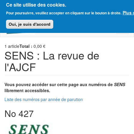
Ce site utilise des cookies.
Aller
Plus 
Amitié Judéo-Chrétienne de France
Pour poursuivre, veuillez accepter en cliquant sur le bouton à droite.
au
contenu
Oui, je suis d'accord
principal
Toggl
naviga
1
article
Total :
0,00 €
SENS : La revue de
l'AJCF
Vous pouvez accéder sur cette page aux numéros de
SENS
librement accessibles.
Liste des numéros par année de parution
No 427