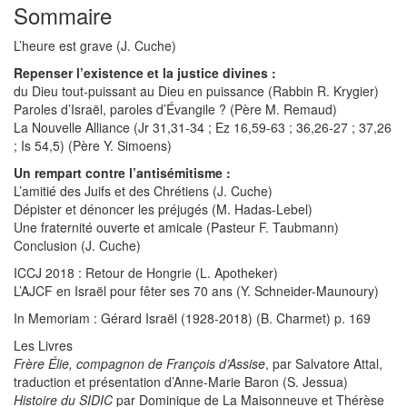
Sommaire
L’heure est grave (J. Cuche)
Repenser l’existence et la justice divines :
du Dieu tout-puissant au Dieu en puissance (Rabbin R. Krygier)
Paroles d’Israël, paroles d’Évangile ? (Père M. Remaud)
La Nouvelle Alliance (Jr 31,31-34 ; Ez 16,59-63 ; 36,26-27 ; 37,26
; Is 54,5) (Père Y. Simoens)
Un rempart contre l’antisémitisme :
L’amitié des Juifs et des Chrétiens (J. Cuche)
Dépister et dénoncer les préjugés (M. Hadas-Lebel)
Une fraternité ouverte et amicale (Pasteur F. Taubmann)
Conclusion (J. Cuche)
ICCJ 2018 : Retour de Hongrie (L. Apotheker)
L’AJCF en Israël pour fêter ses 70 ans (Y. Schneider-Maunoury)
In Memoriam : Gérard Israël (1928-2018) (B. Charmet) p. 169
Les Livres
Frère Élie, compagnon de François d’Assise
, par Salvatore Attal,
traduction et présentation d’Anne-Marie Baron (S. Jessua)
Histoire du SIDIC
par Dominique de La Maisonneuve et Thérèse