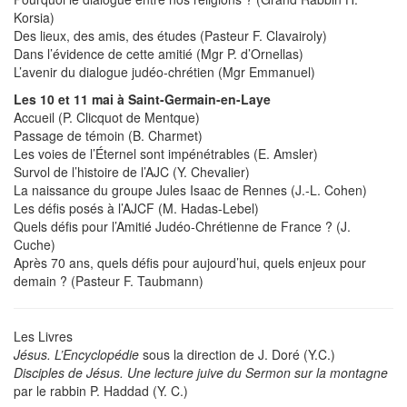
Korsia)
Des lieux, des amis, des études (Pasteur F. Clavairoly)
Dans l’évidence de cette amitié (Mgr P. d’Ornellas)
L’avenir du dialogue judéo-chrétien (Mgr Emmanuel)
Les 10 et 11 mai à Saint-Germain-en-Laye
Accueil (P. Clicquot de Mentque)
Passage de témoin (B. Charmet)
Les voies de l’Éternel sont impénétrables (E. Amsler)
Survol de l’histoire de l’AJC (Y. Chevalier)
La naissance du groupe Jules Isaac de Rennes (J.-L. Cohen)
Les défis posés à l’AJCF (M. Hadas-Lebel)
Quels défis pour l’Amitié Judéo-Chrétienne de France ? (J.
Cuche)
Après 70 ans, quels défis pour aujourd’hui, quels enjeux pour
demain ? (Pasteur F. Taubmann)
Les Livres
Jésus. L’Encyclopédie
sous la direction de J. Doré (Y.C.)
Disciples de Jésus. Une lecture juive du Sermon sur la montagne
par le rabbin P. Haddad (Y. C.)