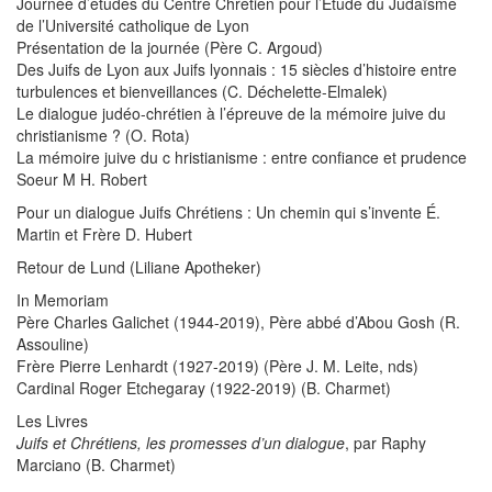
Journée d’études du Centre Chrétien pour l’Étude du Judaïsme
de l’Université catholique de Lyon
Présentation de la journée (Père C. Argoud)
Des Juifs de Lyon aux Juifs lyonnais : 15 siècles d’histoire entre
turbulences et bienveillances (C. Déchelette-Elmalek)
Le dialogue judéo-chrétien à l’épreuve de la mémoire juive du
christianisme ? (O. Rota)
La mémoire juive du c hristianisme : entre confiance et prudence
Soeur M H. Robert
Pour un dialogue Juifs Chrétiens : Un chemin qui s’invente É.
Martin et Frère D. Hubert
Retour de Lund (Liliane Apotheker)
In Memoriam
Père Charles Galichet (1944-2019), Père abbé d’Abou Gosh (R.
Assouline)
Frère Pierre Lenhardt (1927-2019) (Père J. M. Leite, nds)
Cardinal Roger Etchegaray (1922-2019) (B. Charmet)
Les Livres
Juifs et Chrétiens, les promesses d’un dialogue
, par Raphy
Marciano (B. Charmet)